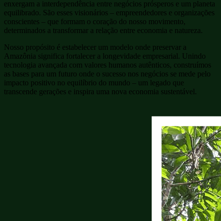
enxergam a interdependência entre negócios prósperos e um planeta
equilibrado. São esses visionários – empreendedores e organizações
conscientes – que formam o coração do nosso movimento,
determinados a transformar a relação entre economia e natureza.
Nosso propósito é estabelecer um modelo onde preservar a
Amazônia significa fortalecer a longevidade empresarial. Unindo
tecnologia avançada com valores humanos autênticos, construímos
as bases para um futuro onde o sucesso nos negócios se mede pelo
impacto positivo no equilíbrio do mundo – um legado que
transcende gerações e inspira uma nova economia sustentável.