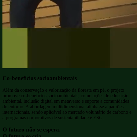
Co-benefícios
socioambientais
Além da conservação e valorização da floresta em pé, o projeto
promove co-benefícios socioambientais, como ações de educação
ambiental, inclusão digital em metaverso e suporte a comunidades
do entorno. A abordagem multidimensional alinha-se a padrões
internacionais, sendo aplicável ao mercado voluntário de carbono e
a programas corporativos de sustentabilidade e ESG.
O futuro não se espera.
O futuro se cria.