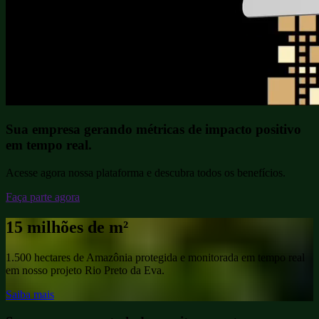
Sua empresa gerando métricas de
impacto positivo
em tempo real.
Acesse agora nossa plataforma e descubra todos os benefícios.
Faça parte agora
15 milhões de m²
1.500 hectares de Amazônia protegida e monitorada em tempo real
em nosso projeto Rio Preto da Eva.
Saiba mais