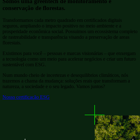
Somos uma greentech de
monitoramento e
conservação de florestas.
Transformamos cada metro quadrado em certificados digitais
seguros, ampliando o impacto positivo no meio ambiente e a
prosperidade econômica social. Possuimos um ecossistema completo
de rastreabilidade e transparência visando a preservação de areas
florestais.
Existimos para você – pessoas e marcas visionárias – que enxergam
a tecnologia como um meio para acelerar negócios e criar um futuro
sustentável com ESG.
Num mundo cheio de incertezas e desequilibrios climáticos, nós
trazemos a chama da mudança: soluções reais que transformam a
natureza, a sociedade e o seu legado. Vamos juntos?
Nosso certificação ESG