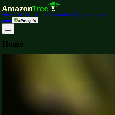
Quem somos
Certificado UCF
Calculadora CO₂
Faça parte
Ir para
painel
pt
Português
Home