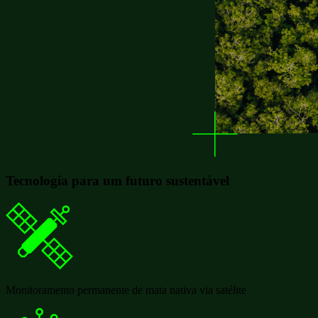
Tecnologia
para
um
futuro
sustentável
Monitoramento permanente de mata nativa via satélite